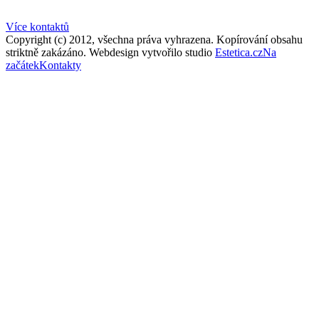
Více kontaktů
Copyright (c) 2012, všechna práva vyhrazena. Kopírování obsahu
striktně zakázáno. Webdesign vytvořilo studio
Estetica.cz
Na
This page can't load Google Maps correctly.
začátek
Kontakty
OK
Do you own this website?