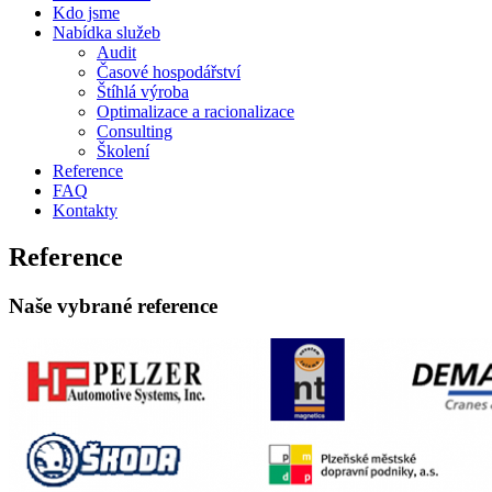
Kdo jsme
Nabídka služeb
Audit
Časové hospodářství
Štíhlá výroba
Optimalizace a racionalizace
Consulting
Školení
Reference
FAQ
Kontakty
Reference
Naše vybrané reference